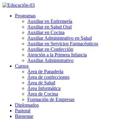
Programas
Auxiliar en Enfermería
Auxiliar en Salud Oral
Auxiliar en Cocina
Auxiliar Administrativo en Salud
Auxiliar en Servicios Farmacéuticos
Auxiliar en Confección
Atención a la Primera Infancia
Auxiliar Administrativo
Cursos
Área de Panadería
Área de confecciones
Área de Salud
Área Informática
Área de Cocina
Formación de Empresas
Diplomados
Pastoral
Bienestar