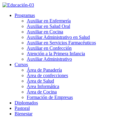
Programas
Auxiliar en Enfermería
Auxiliar en Salud Oral
Auxiliar en Cocina
Auxiliar Administrativo en Salud
Auxiliar en Servicios Farmacéuticos
Auxiliar en Confección
Atención a la Primera Infancia
Auxiliar Administrativo
Cursos
Área de Panadería
Área de confecciones
Área de Salud
Área Informática
Área de Cocina
Formación de Empresas
Diplomados
Pastoral
Bienestar