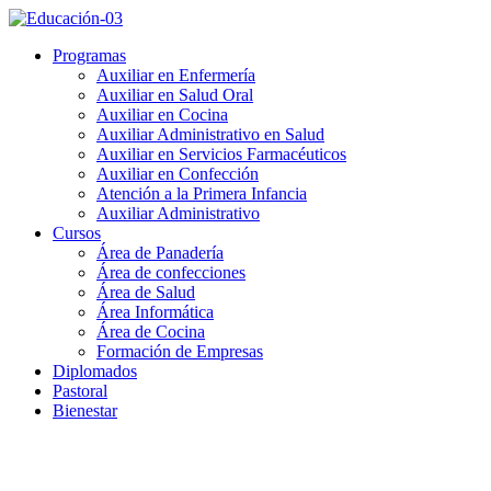
Programas
Auxiliar en Enfermería
Auxiliar en Salud Oral
Auxiliar en Cocina
Auxiliar Administrativo en Salud
Auxiliar en Servicios Farmacéuticos
Auxiliar en Confección
Atención a la Primera Infancia
Auxiliar Administrativo
Cursos
Área de Panadería
Área de confecciones
Área de Salud
Área Informática
Área de Cocina
Formación de Empresas
Diplomados
Pastoral
Bienestar