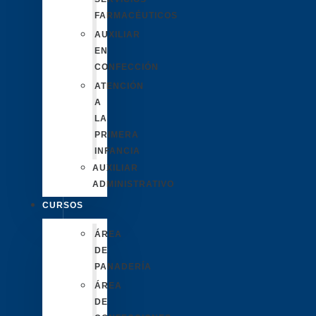
FARMACÉUTICOS
AUXILIAR
EN
CONFECCIÓN
ATENCIÓN
A
LA
PRIMERA
INFANCIA
AUXILIAR
ADMINISTRATIVO
CURSOS
ÁREA
DE
PANADERÍA
ÁREA
DE